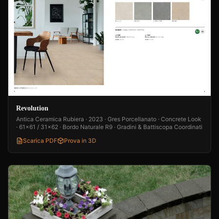
Revolution
Antica Ceramica Rubiera · 2023 · Gres Porcellanato · Concrete Look
· 61x61 / 31x62 · Bordo Naturale R9 · Gradini & Battiscopa Coordinati
Scarica PDF
Prova in 3D