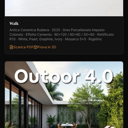
Walk
Antica Ceramica Rubiera · 2025 · Gres Porcellanato Impasto
Colorato · Effetto Cemento · 60x120 / 60x60 / 30x60 · Rettificato
R10 · White, Pearl, Graphite, Ivory · Mosaico 5x5 · Rigatino
Scarica PDF
Prova in 3D