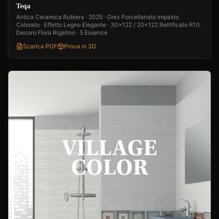
Teqa
Antica Ceramica Rubiera · 2025 · Gres Porcellanato Impasto
Colorato · Effetto Legno Elegante · 30x122 / 20x122 Rettificato R10 ·
Decoro Flora Rigatino · 5 Essenze
Scarica PDF
Prova in 3D