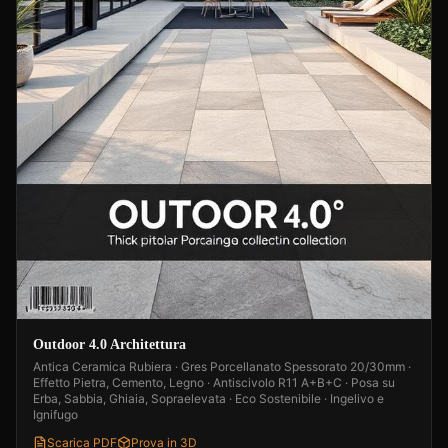
Outdoor 4.0 Architettura
Antica Ceramica Rubiera · Gres Porcellanato Spessorato 20/30mm ·
Effetto Pietra, Cemento, Legno · Antiscivolo R11 A+B+C · Posa su
Erba, Sabbia, Ghiaia, Sopraelevata · Eco Sostenibile · Ingelivo e
Ignifugo
Scarica PDF
Prova in 3D