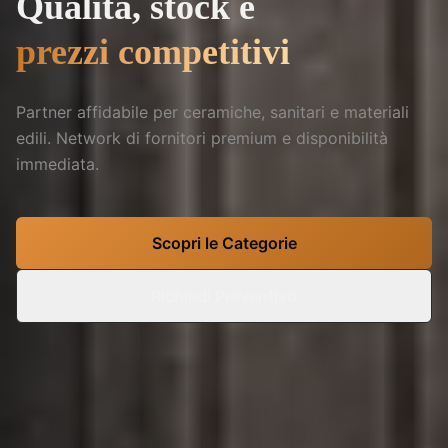
Qualità,
stock
e
Qualità, s
prezzi competitivi
Partner affidabile per ceramiche, sanitari e materiali
edili. Network di fornitori premium e disponibilità
immediata.
Scopri le Categorie
Richiedi Preventivo