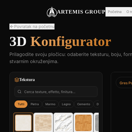
ARTEMIS GROUP
Početna
O 
Povratak na početnu
3D
Konfigurator
Prilagodite svoju pločicu: odaberite teksturu, boju, for
stvarnim okruženjima.
Tekstura
Gres Po
Tutti
Pietra
Marmo
Legno
Cemento
Decorato
Mosaico