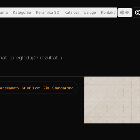
nama
Kategorije
Keramika 3D
Katalozi
Usluge
Kontakt
HR
mat i pregledajte rezultat u
rcellanato
·
60×60 cm
·
Zid
·
Standardno
Resina
Metallo
Cotto