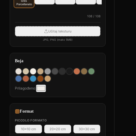
Gres
Travertino
Marmo
Legno
Cemento
Microcement
Porcellanato
o
108
/
108
Učitaj teksturu
JPG, PNG (maks 5MB)
Boja
Prilagođeno
:
Format
PICCOLO FORMATO
10×10 cm
20×20 cm
30×30 cm